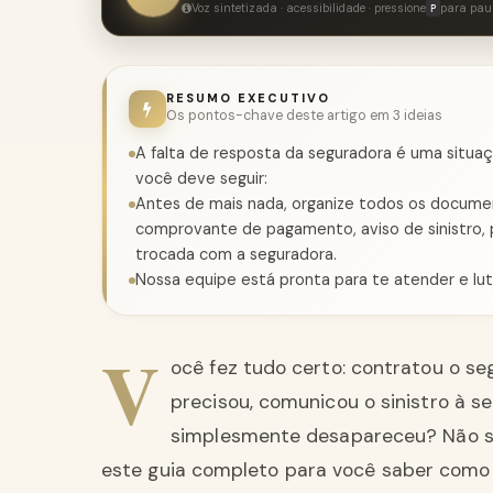
Voz sintetizada · acessibilidade · pressione
para pau
P
RESUMO EXECUTIVO
Os pontos-chave deste artigo em 3 ideias
A falta de resposta da seguradora é uma situaç
você deve seguir:
Antes de mais nada, organize todos os document
comprovante de pagamento, aviso de sinistro,
trocada com a seguradora.
Nossa equipe está pronta para te atender e lut
V
ocê fez tudo certo: contratou o s
precisou, comunicou o sinistro à s
simplesmente desapareceu? Não s
este guia completo para você saber como 