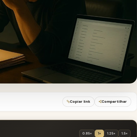
Copiar link
Compartilhar
0.85×
1×
1.25×
1.5×