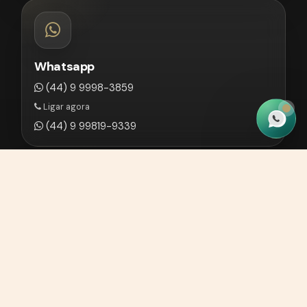
Whatsapp
(44) 9 9998-3859
Ligar agora
(44) 9 99819-9339
E-mail
contato@martinhagoadv.com.br