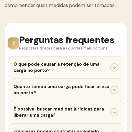
compreender quais medidas podem ser tomadas.
Perguntas frequentes
Respostas diretas para as dúvidas mais comuns
O que pode causar a retenção de uma
carga no porto?
A retenção pode ocorrer por diferentes motivos,
Quanto tempo uma carga pode ficar presa
como problemas documentais, exigências
no porto?
aduaneiras, divergência de informações da carga ou
questões contratuais envolvendo a operação
O prazo pode variar dependendo do motivo da
É possível buscar medidas jurídicas para
logística.
retenção e das exigências dos órgãos responsáveis
liberar uma carga?
pela fiscalização da operação.
Dependendo da situação, pode ser possível adotar
Empresas podem contratar advogado