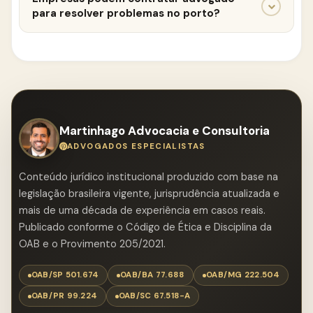
medidas jurídicas para analisar a retenção e buscar
para resolver problemas no porto?
caminhos para a liberação da carga.
Sim. Empresas que enfrentam retenção de carga ou
conflitos logísticos podem buscar orientação
jurídica para entender quais medidas podem ser
adotadas.
Martinhago Advocacia e Consultoria
ADVOGADOS ESPECIALISTAS
Conteúdo jurídico institucional produzido com base na
legislação brasileira vigente, jurisprudência atualizada e
mais de uma década de experiência em casos reais.
Publicado conforme o Código de Ética e Disciplina da
OAB e o Provimento 205/2021.
OAB/SP 501.674
OAB/BA 77.688
OAB/MG 222.504
OAB/PR 99.224
OAB/SC 67.518-A