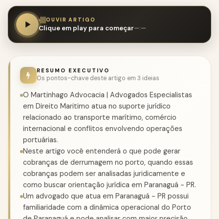
OUVIR ARTIGO
Clique em play para começar
—:—
RESUMO EXECUTIVO
Os pontos-chave deste artigo em 3 ideias
O Martinhago Advocacia | Advogados Especialistas
em Direito Maritimo atua no suporte jurídico
relacionado ao transporte marítimo, comércio
internacional e conflitos envolvendo operações
portuárias.
Neste artigo você entenderá o que pode gerar
cobranças de derrumagem no porto, quando essas
cobranças podem ser analisadas juridicamente e
como buscar orientação jurídica em Paranaguá - PR.
Um advogado que atua em Paranaguá - PR possui
familiaridade com a dinâmica operacional do Porto
de Paranaguá e pode analisar com maior precisão