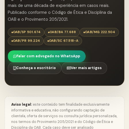
mais de uma década de experiência em casos reais.
Publicado conforme o Código de Ética e Disciplina da
OAB e o Provimento 205/2021.
OAB/SP 501.674
OAB/BA 77.688
OAB/MG 222.504
OAB/PR 99.224
OAB/SC 67.518-A
Falar com advogado no WhatsApp
Conheça o escritório
Ver mais artigos
Aviso legal:
este conteúdo tem finalidade exclusivamente
informativa e educativa, não configurando captação de
clientela, oferta de serviços ou consulta jurídica personalizada,
nos termos do Provimento 205/2021 e do Código de Ética e
Disciplina da OAB. Cada caso deve ser analisado