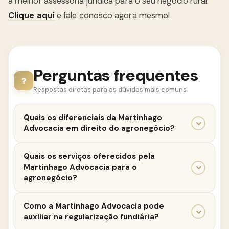
a melhor assessoria jurídica para o seu negócio rural.
Clique aqui
e fale conosco agora mesmo!
Perguntas frequentes
Respostas diretas para as dúvidas mais comuns
Quais os diferenciais da Martinhago
Advocacia em direito do agronegócio?
A Martinhago Advocacia possui uma equipe de
Quais os serviços oferecidos pela
advogados especializados em direito do
Martinhago Advocacia para o
agronegócio, com ampla experiência em questões
agronegócio?
como regularização fundiária, contratos agrários,
Oferecemos serviços de regularização fundiária,
direito ambiental, direito tributário e direito
Como a Martinhago Advocacia pode
elaboração e análise de contratos agrários,
societário.
auxiliar na regularização fundiária?
consultoria sobre legislação ambiental,