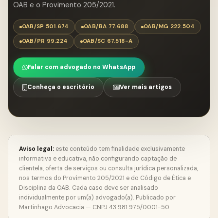
OAB e o Provimento 205/2021.
OAB/SP 501.674
OAB/BA 77.688
OAB/MG 222.504
OAB/PR 99.224
OAB/SC 67.518-A
Falar com advogado no WhatsApp
Conheça o escritório
Ver mais artigos
Aviso legal:
este conteúdo tem finalidade exclusivamente
informativa e educativa, não configurando captação de
clientela, oferta de serviços ou consulta jurídica personalizada,
nos termos do Provimento 205/2021 e do Código de Ética e
Disciplina da OAB. Cada caso deve ser analisado
individualmente por um(a) advogado(a). Publicado por
Martinhago Advocacia — CNPJ 43.981.975/0001-50.