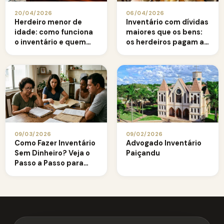
20/04/2026
06/04/2026
Herdeiro menor de
Inventário com dívidas
idade: como funciona
maiores que os bens:
o inventário e quem
os herdeiros pagam a
administra os bens
diferença?
09/03/2026
09/02/2026
Como Fazer Inventário
Advogado Inventário
Sem Dinheiro? Veja o
Paiçandu
Passo a Passo para
Quem Não Consegue
Pagar o ITCMD