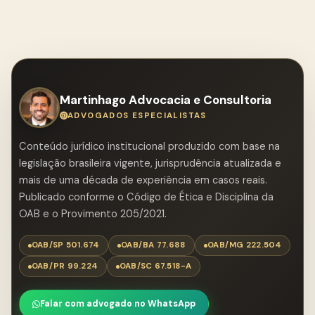
Martinhago Advocacia e Consultoria
ADVOGADOS ESPECIALISTAS
Conteúdo jurídico institucional produzido com base na
legislação brasileira vigente, jurisprudência atualizada e
mais de uma década de experiência em casos reais.
Publicado conforme o Código de Ética e Disciplina da
OAB e o Provimento 205/2021.
OAB/SP 501.674
OAB/BA 77.688
OAB/MG 222.504
OAB/PR 99.224
OAB/SC 67.518-A
Falar com advogado no WhatsApp