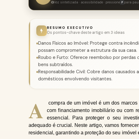
Voz sintetizada · acessibilidade · pressione
para pau
P
RESUMO EXECUTIVO
Os pontos-chave deste artigo em 3 ideias
Danos Físicos ao Imóvel: Protege contra incênd
possam comprometer a estrutura da sua casa.
Roubo e Furto: Oferece reembolso por perdas d
bens subtraídos.
Responsabilidade Civil: Cobre danos causados 
domésticos envolvendo visitantes.
A
 compra de um imóvel é um dos marcos m
com financiamento imobiliário ou com re
essencial. Para proteger o seu investi
adequado é crucial. Neste artigo, vamos fornecer
residencial, garantindo a proteção do seu imóvel e