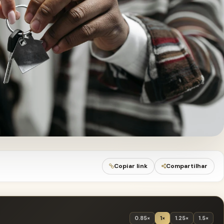
Copiar link
Compartilhar
0.85×
1×
1.25×
1.5×