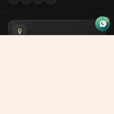
Onde estamos
Av. Mandacaru, 277, Shopping Mandacaru
Boulevard Loja 151, Maringá, Paraná
Whatsapp
(44) 9 9998-3859
Ligar agora