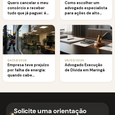
Quero cancelar o meu
Como escolher um
consórcio e receber
advogado especialista
tudo que já paguei: é
para ações de alto
possível recuperar os
valor
valores?
04/03/2026
06/02/2026
Empresa teve prejuízo
Advogado Execução
por falha de energia:
de Dívida em Maringá
quando cabe
indenização alta
Solicite uma orientação