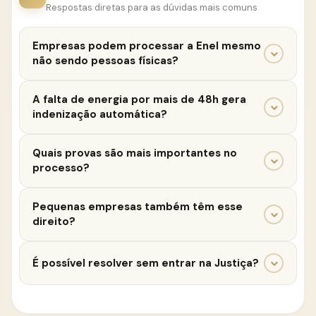
Respostas diretas para as dúvidas mais comuns
Empresas podem processar a Enel mesmo
não sendo pessoas físicas?
Sim. Empresas também são protegidas pelo Código
A falta de energia por mais de 48h gera
de Defesa do Consumidor quando utilizam o serviço
indenização automática?
como destinatárias finais.
Não é automática. É necessário comprovar os
Quais provas são mais importantes no
prejuízos sofridos e o nexo entre a interrupção e os
processo?
danos.
Protocolos de atendimento, notas fiscais, laudos
Pequenas empresas também têm esse
técnicos e histórico de faturamento são
direito?
fundamentais.
Sim. Micro e pequenas empresas podem buscar
É possível resolver sem entrar na Justiça?
indenização da mesma forma que empresas de
maior porte.
Em alguns casos, sim. Contudo, quando o prejuízo é
significativo, a ação judicial costuma ser o meio