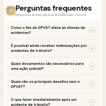
Perguntas frequentes
Respostas diretas para as dúvidas mais comuns
Como o fim do DPVAT afeta as vítimas de
acidentes?
Sem o DPVAT, as vítimas precisarão buscar outras
É possível ainda receber indenizações por
formas de indenização, como seguros privados e
acidentes de trânsito?
ações judiciais. A falta de um seguro obrigatório
pode aumentar a complexidade e o tempo
Sim, por meio de processos judiciais e seguros
Quais documentos são necessários para
necessário para obter compensações.
privados, as vítimas podem buscar compensações.
uma ação judicial?
Algumas seguradoras já oferecem produtos
específicos para cobrir essa lacuna deixada pelo
Boletim de ocorrência, laudos médicos, provas
Quais são os principais desafios sem o
DPVAT.
fotográficas e quaisquer outros documentos
DPVAT?
relevantes. Esses documentos servem para
comprovar a dinâmica do acidente e o impacto
Os processos podem se tornar mais longos e
O que fazer imediatamente após um
sofrido.
complexos, exigindo mais provas e documentação.
acidente de trânsito?