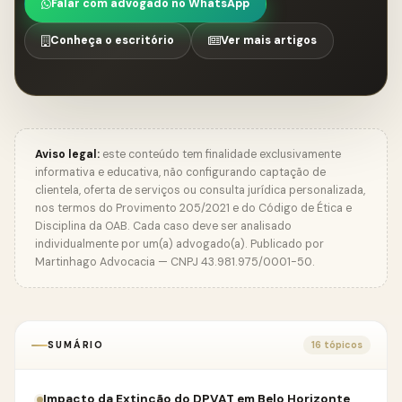
Falar com advogado no WhatsApp
Conheça o escritório
Ver mais artigos
Aviso legal:
este conteúdo tem finalidade exclusivamente
informativa e educativa, não configurando captação de
clientela, oferta de serviços ou consulta jurídica personalizada,
nos termos do Provimento 205/2021 e do Código de Ética e
Disciplina da OAB. Cada caso deve ser analisado
individualmente por um(a) advogado(a). Publicado por
Martinhago Advocacia — CNPJ 43.981.975/0001-50.
SUMÁRIO
16 tópicos
Impacto da Extinção do DPVAT em Belo Horizonte