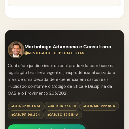
Além disso, há o desafio de conscientizar a
população sobre a necessidade de buscar outras
Registrar o ocorrido com um boletim de ocorrência
formas de proteção.
e buscar atendimento médico imediato. Esses são
passos cruciais para garantir que as vítimas tenham
a documentação necessária para futuras
reivindicações.
Martinhago Advocacia e Consultoria
ADVOGADOS ESPECIALISTAS
Conteúdo jurídico institucional produzido com base na
legislação brasileira vigente, jurisprudência atualizada e
mais de uma década de experiência em casos reais.
Publicado conforme o Código de Ética e Disciplina da
OAB e o Provimento 205/2021.
OAB/SP 501.674
OAB/BA 77.688
OAB/MG 222.504
OAB/PR 99.224
OAB/SC 67.518-A