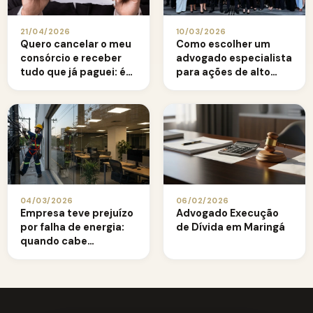
21/04/2026
10/03/2026
Quero cancelar o meu
Como escolher um
consórcio e receber
advogado especialista
tudo que já paguei: é
para ações de alto
possível recuperar os
valor
valores?
04/03/2026
06/02/2026
Empresa teve prejuízo
Advogado Execução
por falha de energia:
de Dívida em Maringá
quando cabe
indenização alta