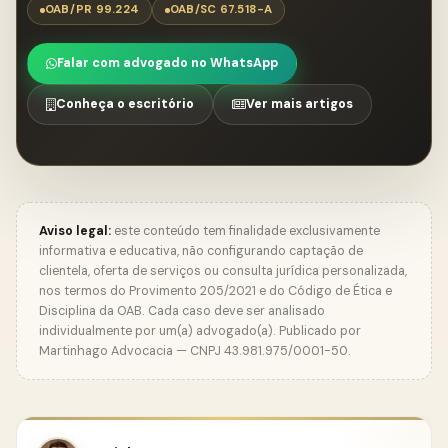
OAB/PR 99.224
OAB/SC 67.518-A
Falar com advogado no WhatsApp
Conheça o escritório
Ver mais artigos
Aviso legal:
este conteúdo tem finalidade exclusivamente
informativa e educativa, não configurando captação de
clientela, oferta de serviços ou consulta jurídica personalizada,
nos termos do Provimento 205/2021 e do Código de Ética e
Disciplina da OAB. Cada caso deve ser analisado
individualmente por um(a) advogado(a). Publicado por
Martinhago Advocacia — CNPJ 43.981.975/0001-50.