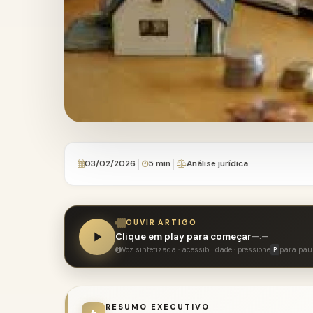
03/02/2026
5 min
Análise jurídica
OUVIR ARTIGO
Clique em play para começar
—:—
Voz sintetizada · acessibilidade · pressione
para pau
P
RESUMO EXECUTIVO