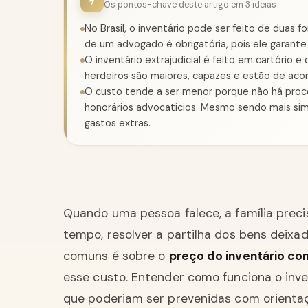
Os pontos-chave deste artigo em 3 ideias
No Brasil, o inventário pode ser feito de duas f
de um advogado é obrigatória, pois ele garante 
O inventário extrajudicial é feito em cartório 
herdeiros são maiores, capazes e estão de aco
O custo tende a ser menor porque não há proce
honorários advocatícios. Mesmo sendo mais si
gastos extras.
Quando uma pessoa falece, a família prec
tempo, resolver a partilha dos bens deix
comuns é sobre o
preço do inventário c
esse custo. Entender como funciona o inven
que poderiam ser prevenidas com orienta