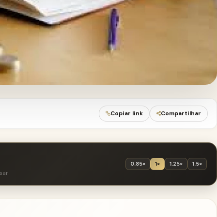
Copiar link
Compartilhar
0.85×
1×
1.25×
1.5×
sar