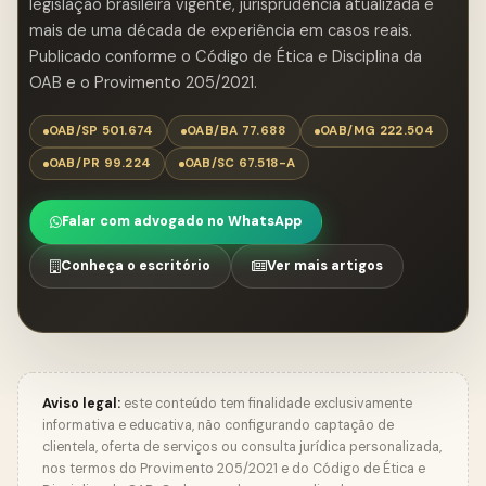
legislação brasileira vigente, jurisprudência atualizada e
mais de uma década de experiência em casos reais.
Publicado conforme o Código de Ética e Disciplina da
OAB e o Provimento 205/2021.
OAB/SP 501.674
OAB/BA 77.688
OAB/MG 222.504
OAB/PR 99.224
OAB/SC 67.518-A
Falar com advogado no WhatsApp
Conheça o escritório
Ver mais artigos
Aviso legal:
este conteúdo tem finalidade exclusivamente
informativa e educativa, não configurando captação de
clientela, oferta de serviços ou consulta jurídica personalizada,
nos termos do Provimento 205/2021 e do Código de Ética e