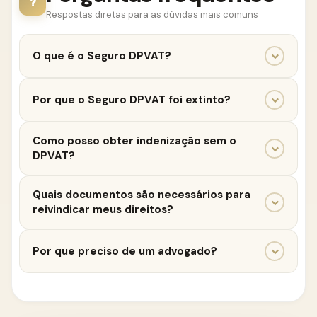
Respostas diretas para as dúvidas mais comuns
O que é o Seguro DPVAT?
O DPVAT era um seguro obrigatório que cobria
Por que o Seguro DPVAT foi extinto?
vítimas de acidentes de trânsito no Brasil, extinto
em 2026.
Foi extinto devido a fraudes, altos custos
Como posso obter indenização sem o
administrativos e reformas econômicas.
DPVAT?
Reivindique indenizações através de seguros
Quais documentos são necessários para
privados e judicialmente.
reivindicar meus direitos?
Boletim de ocorrência, laudos médicos,
Por que preciso de um advogado?
testemunhos e fotos do acidente.
Para garantir uma defesa eficaz dos seus direitos e
maximizar as chances de sucesso na reivindicação.