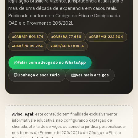
legislação brasileira vigente, jurisprudência atualizada e
mais de uma década de experiência em casos reais.
Publicado conforme o Código de Ética e Disciplina da
OAB e o Provimento 205/2021.
OAB/SP 501.674
OAB/BA 77.688
OAB/MG 222.504
OAB/PR 99.224
OAB/SC 67.518-A
Falar com advogado no WhatsApp
Conheça o escritório
Ver mais artigos
Aviso legal:
este conteúdo tem finalidade exclusivamente
informativa e educativa, não configurando captação de
clientela, oferta de serviços ou consulta jurídica personalizada,
nos termos do Provimento 205/2021 e do Código de Ética e