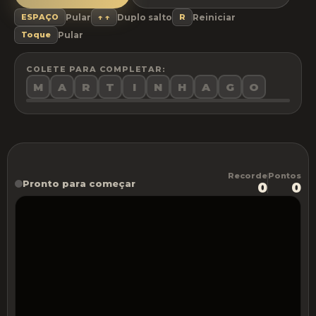
ESPAÇO
Pular
↑ ↑
Duplo salto
R
Reiniciar
Toque
Pular
COLETE PARA COMPLETAR:
M
A
R
T
I
N
H
A
G
O
Recorde
Pontos
Pronto para começar
0
0