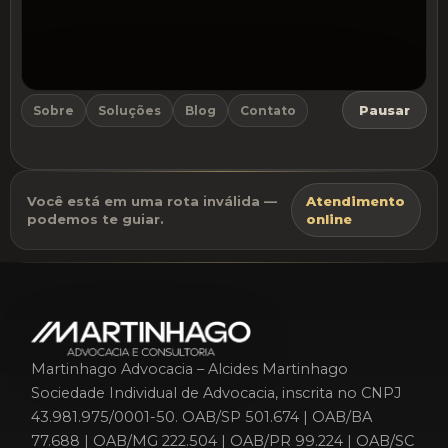
Pausar
Sobre
Soluções
Blog
Contato
⚖️
Jogo do Advogado
Colete
MARTINHAGO
pulando
Você está em uma rota inválida —
Atendimento
obstáculos.
podemos te guiar.
online
💣
Bombas explodem
no ar — desvie!
Começar
Martinhago Advocacia – Alcides Martinhago
Sociedade Individual de Advocacia, inscrita no CNPJ
43.981.975/0001-50. OAB/SP 501.674 | OAB/BA
77.688 | OAB/MG 222.504 | OAB/PR 99.224 | OAB/SC