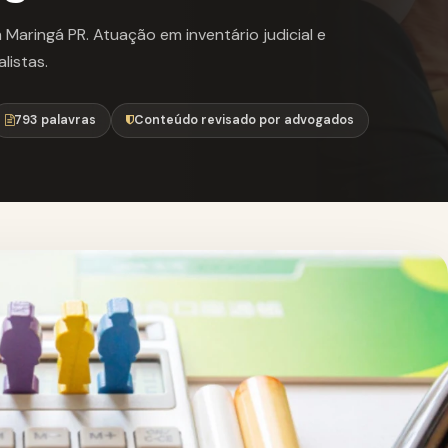
Maringá PR. Atuação em inventário judicial e
listas.
793 palavras
Conteúdo revisado por advogados