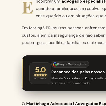
E
ncontrar um
advogado especialist
quando a família precisa resolver 
ente querido ou em situações que 
Em Maringá PR, muitas pessoas enfrentam d
custos, além da insegurança de não saber q
podem gerar conflitos familiares e atrasos
Google Meu Negócio
5.0
Reconhecidos pelos nossos 
Mais de
5 estrelas no Google
refle
GOOGLE
atendimento humanizado.
O
Martinhago Advocacia | Advogados Espec