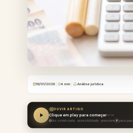
19/01/2026
4 min
Análise jurídica
OUVIR ARTIGO
Clique em play para começar
—:—
Voz sintetizada · acessibilidade · pressione
para pau
P