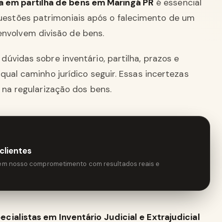
a em partilha de bens em Maringá PR
é essencial
questões patrimoniais após o falecimento de um
envolvem divisão de bens.
úvidas sobre inventário, partilha, prazos e
ual caminho jurídico seguir. Essas incertezas
 na regularização dos bens.
clientes
tem nosso comprometimento com resultados reais e
ialistas em Inventário Judicial e Extrajudicial