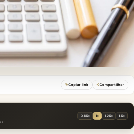
Copiar link
Compartilhar
0.85×
1×
1.25×
1.5×
sar