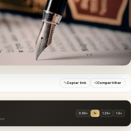
Copiar link
Compartilhar
0.85×
1×
1.25×
1.5×
sar