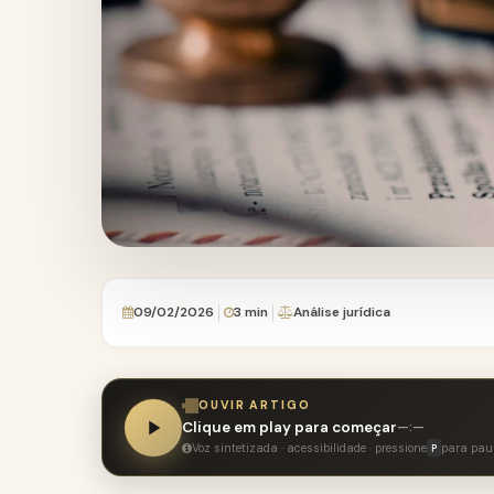
09/02/2026
3 min
Análise jurídica
OUVIR ARTIGO
Clique em play para começar
—:—
Voz sintetizada · acessibilidade · pressione
para pau
P