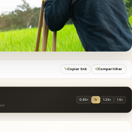
Copiar link
Compartilhar
0.85×
1×
1.25×
1.5×
sar