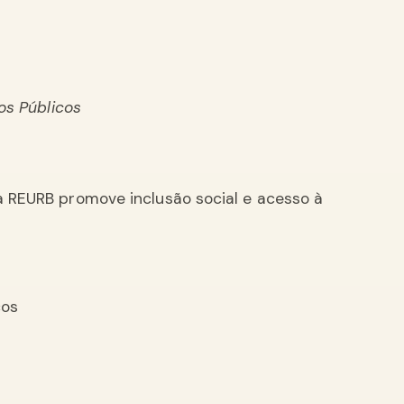
ros Públicos
 a REURB promove inclusão social e acesso à
cos
s