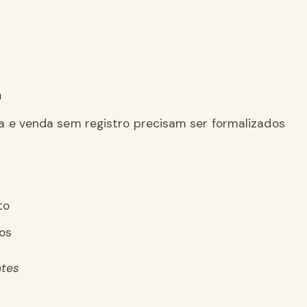
a
a e venda sem registro precisam ser formalizados
to
ros
ntes