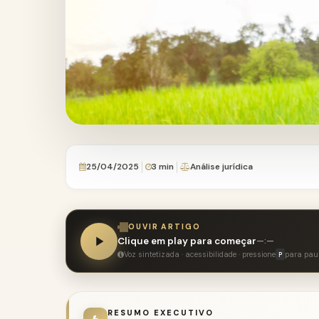
25/04/2025
3 min
Análise jurídica
OUVIR ARTIGO
Clique em play para começar
—:—
Voz sintetizada · acessibilidade · pressione
para pau
P
RESUMO EXECUTIVO