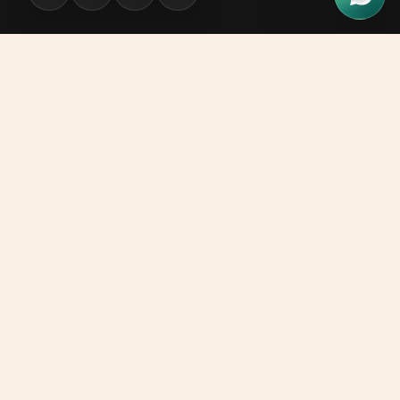
Onde estamos
Av. Mandacaru, 277, Shopping Mandacaru
Boulevard Loja 151, Maringá, Paraná
Whatsapp
(44) 9 9998-3859
Ligar agora