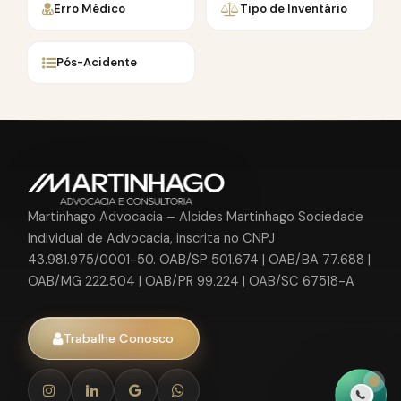
Erro Médico
Tipo de Inventário
Pós-Acidente
Martinhago Advocacia – Alcides Martinhago Sociedade
Individual de Advocacia, inscrita no CNPJ
43.981.975/0001-50. OAB/SP 501.674 | OAB/BA 77.688 |
OAB/MG 222.504 | OAB/PR 99.224 | OAB/SC 67518-A
Trabalhe Conosco