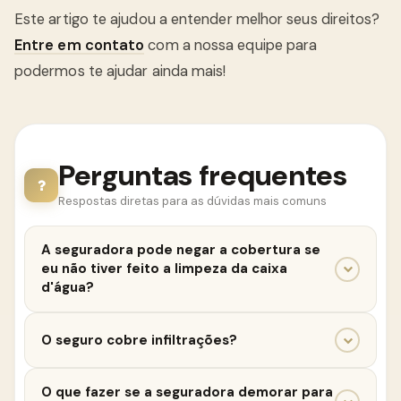
Este artigo te ajudou a entender melhor seus direitos?
Entre em contato
com a nossa equipe para
podermos te ajudar ainda mais!
Perguntas frequentes
Respostas diretas para as dúvidas mais comuns
A seguradora pode negar a cobertura se
eu não tiver feito a limpeza da caixa
d'água?
A negativa da cobertura por falta de limpeza da
O seguro cobre infiltrações?
caixa d'água dependerá da relação direta entre a
ausência dessa manutenção e o sinistro ocorrido.
A cobertura para infiltrações varia de acordo com o
Se a falta de limpeza contribuiu diretamente para o
O que fazer se a seguradora demorar para
contrato. Geralmente, seguros residenciais cobrem