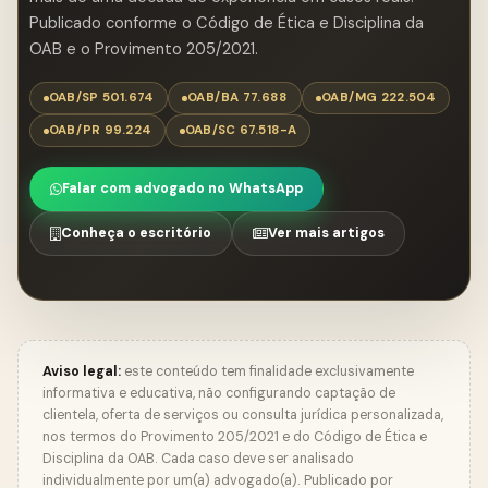
Publicado conforme o Código de Ética e Disciplina da
OAB e o Provimento 205/2021.
OAB/SP 501.674
OAB/BA 77.688
OAB/MG 222.504
OAB/PR 99.224
OAB/SC 67.518-A
Falar com advogado no WhatsApp
Conheça o escritório
Ver mais artigos
Aviso legal:
este conteúdo tem finalidade exclusivamente
informativa e educativa, não configurando captação de
clientela, oferta de serviços ou consulta jurídica personalizada,
nos termos do Provimento 205/2021 e do Código de Ética e
Disciplina da OAB. Cada caso deve ser analisado
individualmente por um(a) advogado(a). Publicado por