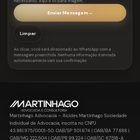
necessário). Aqui é só para triagem.
Enviar Mensagem
→
Limpar
Ao clicar, você será direcionado ao WhatsApp com a
mensagem preenchida. Nenhuma informação é enviada
automaticamente sem sua confirmação.
Martinhago Advocacia – Alcides Martinhago Sociedade
Individual de Advocacia, inscrita no CNPJ
43.981.975/0001-50. OAB/SP 501.674 | OAB/BA 77.688 |
OAB/MG 222.504 | OAB/PR 99.224 | OAB/SC 67518-A