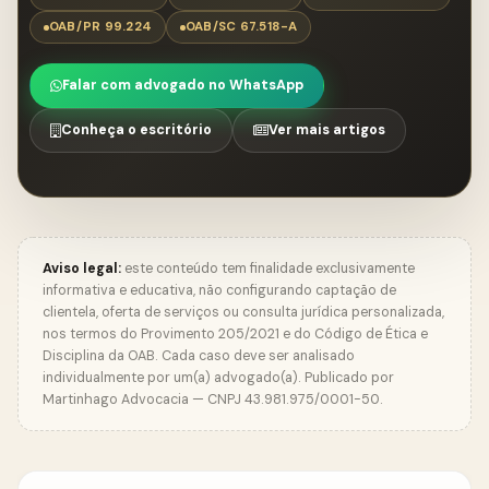
OAB/PR 99.224
OAB/SC 67.518-A
Falar com advogado no WhatsApp
Conheça o escritório
Ver mais artigos
Aviso legal:
este conteúdo tem finalidade exclusivamente
informativa e educativa, não configurando captação de
clientela, oferta de serviços ou consulta jurídica personalizada,
nos termos do Provimento 205/2021 e do Código de Ética e
Disciplina da OAB. Cada caso deve ser analisado
individualmente por um(a) advogado(a). Publicado por
Martinhago Advocacia — CNPJ 43.981.975/0001-50.