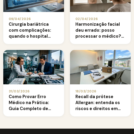
09/04/2026
02/04/2026
Cirurgia bariátrica
Harmonização facial
com complicações:
deu errado: posso
quando o hospital
processar o médico?
responde por
Quanto posso
negligência
receber?
31/03/2026
18/03/2026
Como Provar Erro
Recall da prótese
Médico na Prática:
Allergan: entenda os
Guia Completo de
riscos e direitos em
Documentos e Perícias
2026