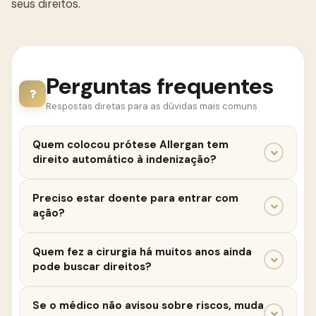
seus direitos.
Perguntas frequentes
Respostas diretas para as dúvidas mais comuns
Quem colocou prótese Allergan tem
direito automático à indenização?
Não. É necessário analisar se houve dano efetivo,
Preciso estar doente para entrar com
como complicações, necessidade de cirurgia ou
ação?
impacto na saúde. Cada caso é avaliado
individualmente.
Não necessariamente. Situações de risco, retirada
Quem fez a cirurgia há muitos anos ainda
preventiva e impactos físicos ou emocionais
pode buscar direitos?
também podem ser considerados.
Sim. O prazo pode começar a contar a partir do
Se o médico não avisou sobre riscos, muda
momento em que a paciente descobre o problema