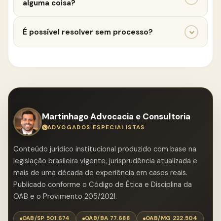
alguma coisa?
e sua relação com a prótese.
Sim. A ausência de informação adequada pode
É possível resolver sem processo?
influenciar na análise do caso, especialmente em
relação ao dever de esclarecimento.
Em alguns casos pode haver tentativa de solução
extrajudicial, mas isso depende da situação
concreta e da análise jurídica.
Martinhago Advocacia e Consultoria
ADVOGADOS ESPECIALISTAS
Conteúdo jurídico institucional produzido com base na
legislação brasileira vigente, jurisprudência atualizada e
mais de uma década de experiência em casos reais.
Publicado conforme o Código de Ética e Disciplina da
OAB e o Provimento 205/2021.
OAB/SP 501.674
OAB/BA 77.688
OAB/MG 222.504